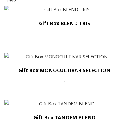
prezzo:
da
20,00€
a
Gift Box BLEND TRIS
30,00€
Fascia
-
di
prezzo:
da
25,00€
a
Gift Box MONOCULTIVAR SELECTION
50,00€
Fascia
-
di
prezzo:
da
30,00€
a
Gift Box TANDEM BLEND
40,00€
Fascia
-