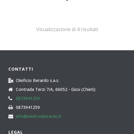
di
prezzo:
da
28,00€
Visualizzazione di 4 risultati
a
35,00€
CONTATTI
Oleificio Berardo s.a.s.
Contrada Terzi 7/A, 66052 - Gissi (Chieti)
0873941259
0873941259
info@oleificioberardo.it
LEGAL