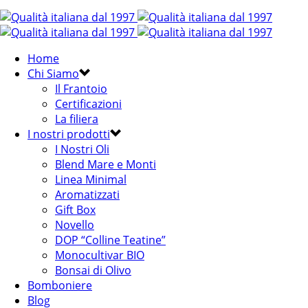
Home
Chi Siamo
Il Frantoio
Certificazioni
La filiera
I nostri prodotti
I Nostri Oli
Blend Mare e Monti
Linea Minimal
Aromatizzati
Gift Box
Novello
DOP “Colline Teatine”
Monocultivar BIO
Bonsai di Olivo
Bomboniere
Blog