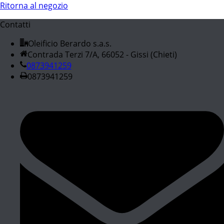
Ritorna al negozio
Contatti
Oleificio Berardo s.a.s.
Contrada Terzi 7/A, 66052 - Gissi (Chieti)
0873941259
0873941259