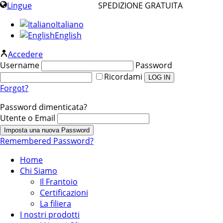
Lingue
SPEDIZIONE GRATUITA
Italiano
English
Accedere
Username
Password
Ricordami
Forgot?
Password dimenticata?
Utente o Email
Remembered Password?
Home
Chi Siamo
Il Frantoio
Certificazioni
La filiera
I nostri prodotti