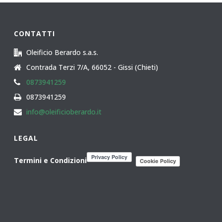
a
40,00€
CONTATTI
Oleificio Berardo s.a.s.
Contrada Terzi 7/A, 66052 - Gissi (Chieti)
0873941259
0873941259
info@oleificioberardo.it
LEGAL
Termini e Condizioni
Cookie Policy