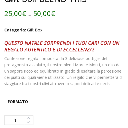
Fascia
25,00
€
-
50,00
€
di
Categoria:
Gift Box
prezzo:
QUESTO NATALE SORPRENDI I TUOI CARI CON UN
da
REGALO AUTENTICO E DI ECCELLENZA!
25,00€
Confezione regalo composta da 3 deliziose bottiglie del
protagonista assoluto, il nostro blend Mare e Monti, un olio da
a
un sapore ricco ed equilibrato in grado di esaltare la percezione
dei piatti sui quali viene utilizzato. Un regalo che vi permetterà di
50,00€
viaggiare tra i nostri ulivi attraverso sapori delicati e decisi!
FORMATO
Quantità