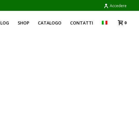
Accedere
BLOG
SHOP
CATALOGO
CONTATTI
0
HOME
»
OLIO ABRUZZO