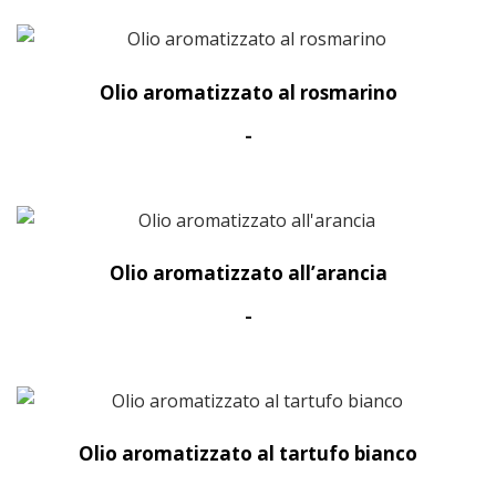
prezzo:
da
45,00€
a
Olio aromatizzato al rosmarino
60,00€
Fascia
-
di
prezzo:
da
60,00€
a
Olio aromatizzato all’arancia
90,00€
Fascia
-
di
prezzo:
da
60,00€
a
Olio aromatizzato al tartufo bianco
90,00€
Fascia