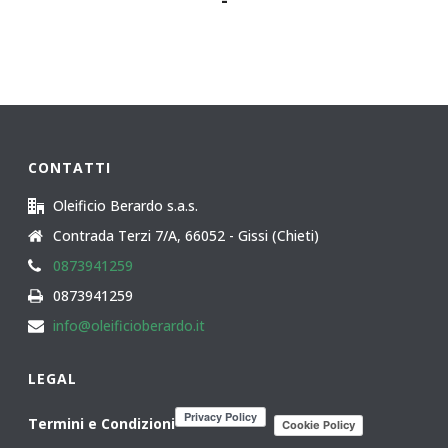
-
di
prezzo:
da
60,00€
a
90,00€
CONTATTI
Oleificio Berardo s.a.s.
Contrada Terzi 7/A, 66052 - Gissi (Chieti)
0873941259
0873941259
info@oleificioberardo.it
LEGAL
Termini e Condizioni
Cookie Policy