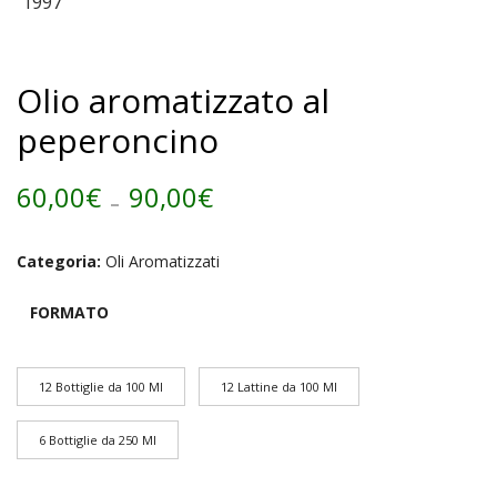
Olio aromatizzato al
peperoncino
Fascia
60,00
€
-
90,00
€
di
Categoria:
Oli Aromatizzati
prezzo:
FORMATO
da
60,00€
12 Bottiglie da 100 Ml
12 Lattine da 100 Ml
a
6 Bottiglie da 250 Ml
90,00€