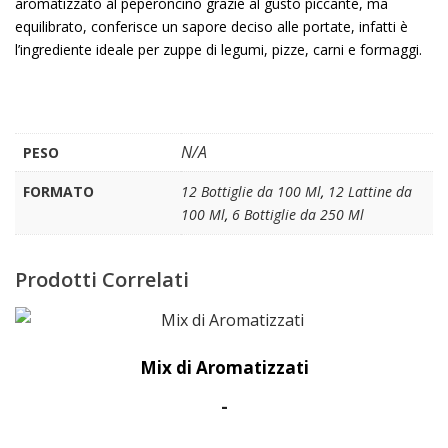
aromatizzato al peperoncino grazie al gusto piccante, ma
equilibrato, conferisce un sapore deciso alle portate, infatti è
l’ingrediente ideale per zuppe di legumi, pizze, carni e formaggi.
N/A
PESO
FORMATO
12 Bottiglie da 100 Ml
,
12 Lattine da
100 Ml
,
6 Bottiglie da 250 Ml
Prodotti Correlati
Mix di Aromatizzati
Fascia
-
di