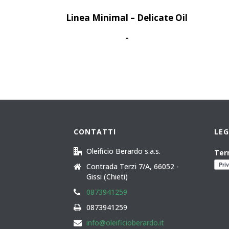
Linea Minimal – Delicate Oil
Fascia
-
di
prezzo:
da
40,50€
a
260,00€
CONTATTI
LE
Oleificio Berardo s.a.s.
Ter
Contrada Terzi 7/A, 66052 -
Gissi (Chieti)
0873941259
0873941259
info@oleificioberardo.it