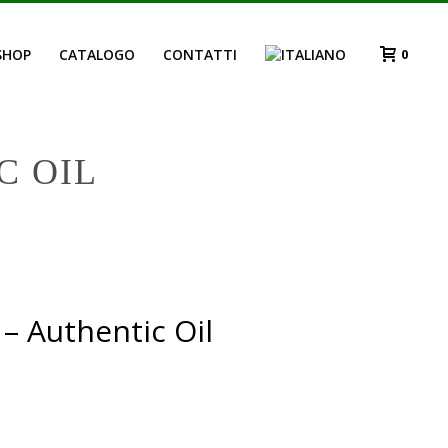
SHOP
CATALOGO
CONTATTI
0
C OIL
HOME
»
SHOP
»
LINEA MINIMAL – AUTHENTIC OIL
– Authentic Oil
Fascia
di