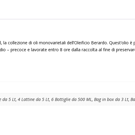
e
l, la collezione di oli monovarietali dell’Oleificio Berardo. Quest’olio 
io – precoce e lavorate entro 8 ore dalla raccolta al fine di preservare
e da 5 Lt
,
4 Lattine da 5 Lt
,
6 Bottiglie da 500 ML
,
Bag in box da 3 Lt
,
Ba